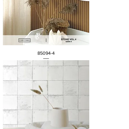
85094-4