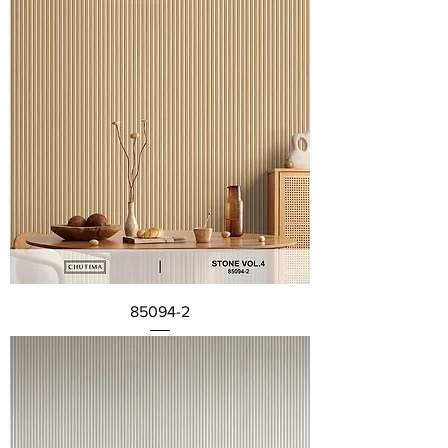
85094-2