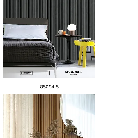
85094-5