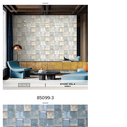
85099-3