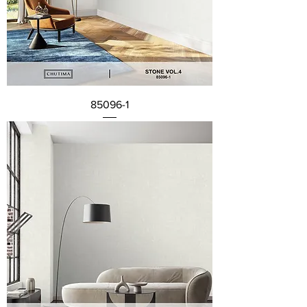
85096-1