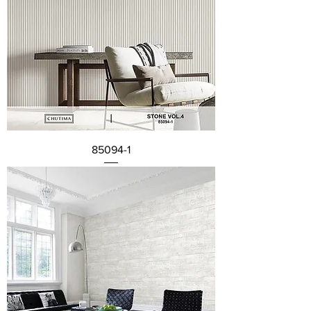
85094-1