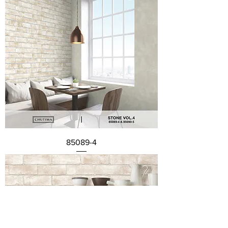
85089-4