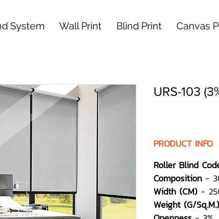
nd System
Wall Print
Blind Print
Canvas Pr
URS-103 (3
PRODUCT INFO
Roller Blind Cod
Composition
- 3
Width (CM)
- 25
Weight (G/Sq.M.
Openness
- 3%