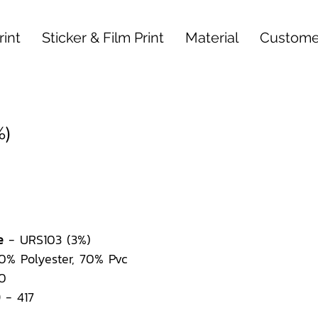
int
Sticker & Film Print
Material
Custome
%)
e
- URS103 (3%)
0% Polyester, 70% Pvc
0
)
- 417